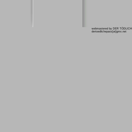
webmastered by DER TÖDLIC
dertoedlichepass[at]gmx.net